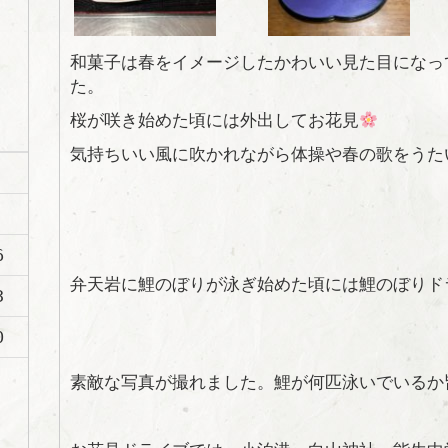
和菓子は春をイメージしたかわいい見た目になっ
た。
桜が咲き始めた頃には外出してお花見
日
気持ちいい風に吹かれながら体操や春の歌をうた
6
弁天岩に鯉のぼりが泳ぎ始めた頃には鯉のぼりド
3
0
素敵な写真が撮れました。鯉が何匹泳いでいるか皆