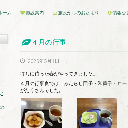
ホーム
施設案内
施設からのおたより
情報公
４月の行事
2026年5月1日
待ちに待った春がやってきました。
し
４月の行事食では、みたらし団子・和菓子・ロー
がたくさんでした。
さ
の