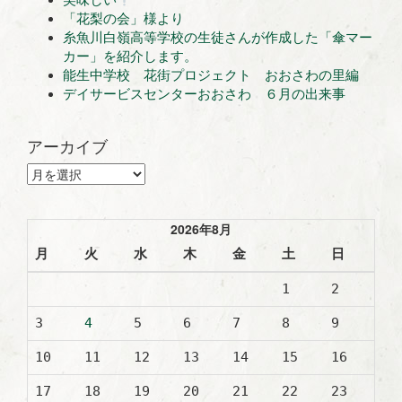
美味しい
「花梨の会」様より
糸魚川白嶺高等学校の生徒さんが作成した「傘マー
カー」を紹介します。
能生中学校 花街プロジェクト おおさわの里編
デイサービスセンターおおさわ ６月の出来事
アーカイブ
ア
ー
カ
イ
2026年8月
ブ
月
火
水
木
金
土
日
1
2
3
4
5
6
7
8
9
10
11
12
13
14
15
16
17
18
19
20
21
22
23