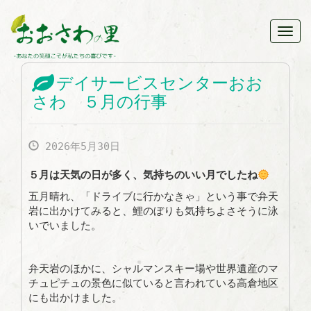
Toggl
navig
デイサービスセンターおお
さわ ５月の行事
2026年5月30日
５月は天気の日が多く、気持ちのいい月でしたね
五月晴れ、「ドライブに行かなきゃ」という事で弁天
岩に出かけてみると、鯉のぼりも気持ちよさそうに泳
いでいました。
弁天岩のほかに、シャルマンスキー場や世界遺産のマ
チュピチュの景色に似ていると言われている高倉地区
にも出かけました。