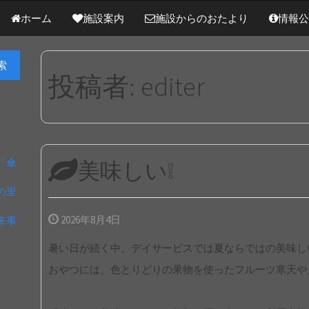
ホーム
施設案内
施設からのおたより
情報公
索
投稿者:
editer
「傘
美味しい❕
の里
2026年8月4日
来事
暑い日が続く中、デイサービスでは夏ならではの美味し
おやつには、色とりどりの果物を使ったフルーツ寒天や