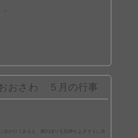
。✨
おおさわ ５月の行事
に出かけてみると、鯉のぼりも気持ちよさそうに泳