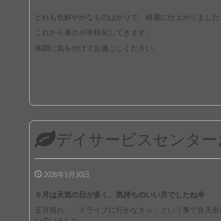
どれも色鮮やかなものばかりで、綺麗に仕上がりました
これから暑さが本格化してきます。
体調に気を付けてお過ごしください。
デイサービスセンター
2026年5月30日
５月は天気の日が多く、気持ちのいい月でしたね🌞
五月晴れ、「ドライブに行かなきゃ」という事で弁天岩
いでいました。