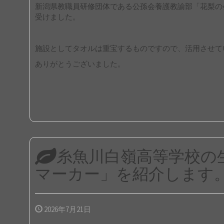
新潟県教職員研修団体である公孫会養護教諭部「花梨の
受けました。
施設としてタオルは重宝するものですので、活用させて
ありがとうございました。
糸魚川白嶺高等学校の
マーカー」を紹介します
2026年7月21日