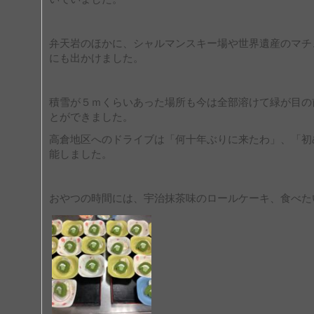
弁天岩のほかに、シャルマンスキー場や世界遺産のマチ
にも出かけました。
積雪が５ｍくらいあった場所も今は全部溶けて緑が目の
とができました。
高倉地区へのドライブは「何十年ぶりに来たわ」、「初
能しました。
おやつの時間には、宇治抹茶味のロールケーキ、食べた