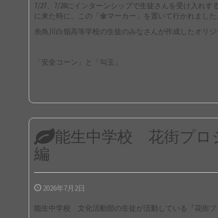
7/27、7/28にインターンシップで生徒さんを受け入
に来た時に、この「傘マーカー」を置いて行かれました
糸魚川白嶺高等学校の生徒のみなさんが作成したオリジ
「安全コーン」と「勾玉」
能生中学校 花街プロ
編
2026年7月2日
能生中学校 文化活動部の生徒が活動している『花街プ