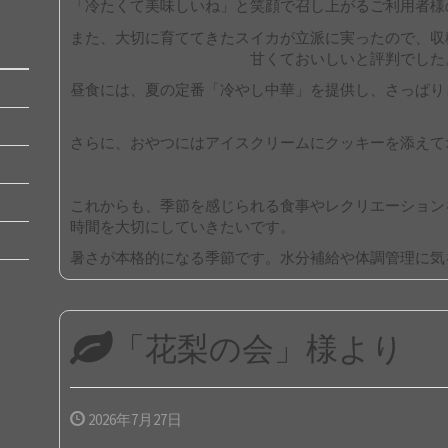
「冷たくて美味しいね」と笑顔で召し上がるご利用者様
また、大切に育ててきたスイカが立派に実ったので、収
甘くておいしいと評判でした
昼食には、夏の定番「冷やし中華」を提供し、さっぱり
さらに、おやつにはアイスクリームにクッキーを添えて
これからも、季節を感じられる食事やレクリエーション
時間を大切にしていきたいです。
暑さが本格的になる季節です。水分補給や体調管理に気
「花梨の会」様より
2026年7月27日